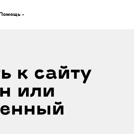
Помощь
ь к сайту
н
или
оенный