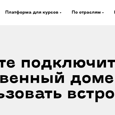
Платформа для курсов
По отраслям
е подключит
твенный доме
ьзовать
встр