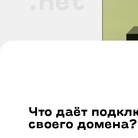
.net
Что даёт
подкл
своего
домена
?