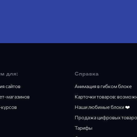
м для:
Справка
ия сайтов
Анимация в гибком блоке
ет-магазинов
Карточки товаров: возмож
-курсов
Наши любимые блоки ❤️
Продажа цифровых товар
Тарифы