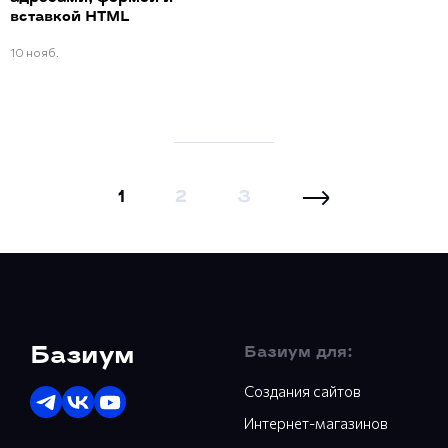
вставкой HTML
10 нояб.
1
2
3
Базиум
Базиум для:
Создания сайтов
Интернет-магазинов